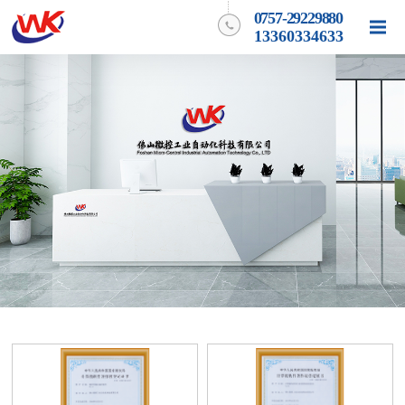
0757-29229880
13360334633