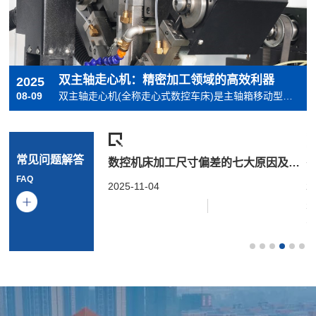
双主轴走心机：精密加工领域的高效利器
2025
08-09
双主轴走心机(全称走心式数控车床)是主轴箱移动型数控自动车床的进阶版本，通过双主轴结构与走心技术的结合，实现了精密加工领域的突破性创新
常见问题解答
数控机床加工尺寸偏差的七大原因及解决方案
冬季如何选择合适自己的数控车床
FAQ
2024-11-25
2
在现代制造业中，数控车床的应用越来越广
2
泛，几乎成为了车间里不可或缺的“明星”。想
想看，它们就像是那些能干的小助手，能够精
准地完成各种复杂的加工任务。数控车床是一
种通过计算机控制的机床，它能够根据预设的
程序自动完成各种加工任务。现在是2024年
冬季，准备进行一次加工热潮。你知道如何选