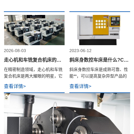
2026-08-03
2023-06-12
走心机和车铣复合机床的区别是什么？
斜床身数控车床是什么?CK6136数控车床常见故障因素与解决计划方案?
在精密制造领域，走心机和车铣
斜床身数控车床是成熟可靠、性
复合机床是两大耀眼的明星，它
能**，可以提高复杂异型产品的
们都以高度集成化和高效率著
加工效率和加工精度。不仅械设
查看详情>
查看详情>
称。然而，两者的设计哲学、工
备装置、液压传动系统，又有电
作原理和使用场景有着本质的不
气控制系统一部分和软件系统等
同。本文将为你深入剖析它们在
原理、结构特点及核心优势上的
区别，帮助您在选型与应用时做
出清晰判断。#走心机#走心机厂
家# #国产走心机#