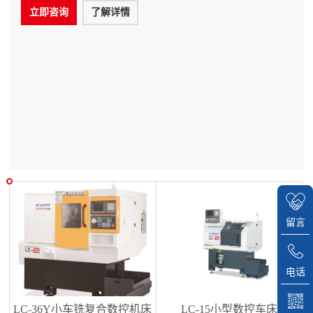
泛应用于机械、仪表、电子、航空、医疗等行业。双主
立即咨询
了解详情
轴数控走心机生产厂家推荐榜
明专
设
知
设
留言
电话
LC-36Y小车铣复合数控机床
LC-15小型数控车床