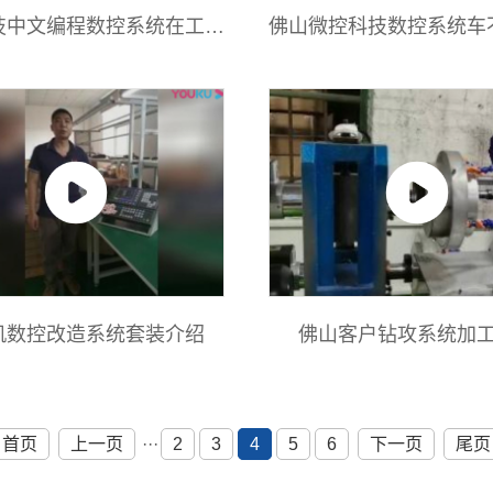
技中文编程数控系统在工具
佛山微控科技数控系统车
机应用
例
机数控改造系统套装介绍
佛山客户钻攻系统加
首页
上一页
···
2
3
4
5
6
下一页
尾页