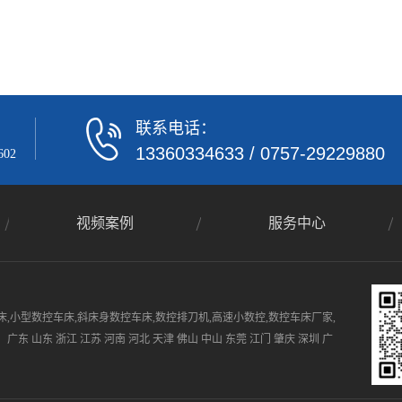
联系电话：
13360334633
/
0757-29229880
02
视频案例
服务中心
,小型数控车床,斜床身数控车床,数控排刀机,高速小数控,数控车床厂家,
 山东 浙江 江苏 河南 河北 天津 佛山 中山 东莞 江门 肇庆 深圳 广