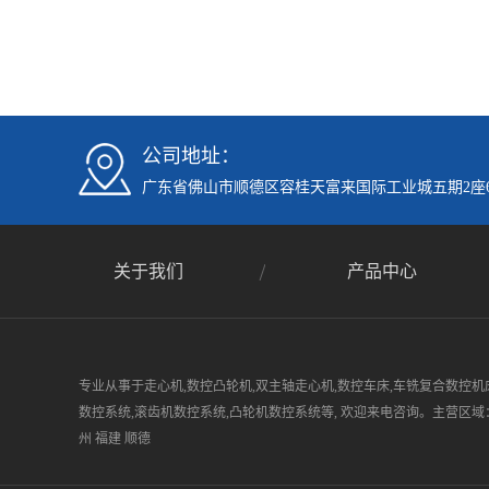
公司地址：
广东省佛山市顺德区容桂天富来国际工业城五期2座6
关于我们
产品中心
专业从事于走心机,数控凸轮机,双主轴走心机,数控车床,车铣复合数控机床
数控系统,滚齿机数控系统,凸轮机数控系统等, 欢迎来电咨询。主营区域：广东
州 福建 顺德