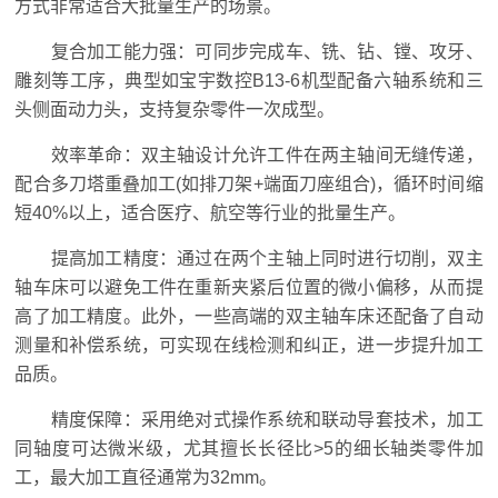
方式非常适合大批量生产的场景。
复合加工能力强：可同步完成车、铣、钻、镗、攻牙、
雕刻等工序，典型如宝宇数控B13-6机型配备六轴系统和三
头侧面动力头，支持复杂零件一次成型。
效率革命：双主轴设计允许工件在两主轴间无缝传递，
配合多刀塔重叠加工(如排刀架+端面刀座组合)，循环时间缩
短40%以上，适合医疗、航空等行业的批量生产。
提高加工精度：通过在两个主轴上同时进行切削，双主
轴车床可以避免工件在重新夹紧后位置的微小偏移，从而提
高了加工精度。此外，一些高端的双主轴车床还配备了自动
测量和补偿系统，可实现在线检测和纠正，进一步提升加工
品质。
精度保障：采用绝对式操作系统和联动导套技术，加工
同轴度可达微米级，尤其擅长长径比>5的细长轴类零件加
工，最大加工直径通常为32mm。