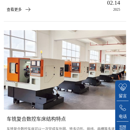
02.14
个，那么接下来我们一起来了解一下4+4车铣复合数控机床有什么优势呢?车
查看更多
2025
铣复合车床哪家好?
留言
电话
车铣复合数控车床结构特点
车铣复合数控车床可以一次完成车外圆、铣多边形、挑线、画槽等多道工