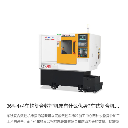
36型4+4车铣复合数控机床有什么优势?车铣复合机床哪家好?
车铣复合数控机床指的是既可以完成数控车床和加工中心两种设备复杂加工
工艺的设备。而4+4车铣复合指的就是车铣复合车床动力头的数量。就拿微
控的数控车铣复合LC-36Y来说，它的动力头位置分别为侧面4个、端面4