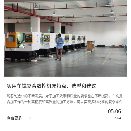
实用车铣复合数控机床特点、选型和建议
随着制造业的不断发展，对于加工效率和质量的要求也在不断提高。车铣复
合加工作为一种高精度和高质量的加工方法，可以实现多种材料的复杂零件
的有效加工，广泛应用于汽车、航空航天、能源设备制造和医疗器械制造等
05.06
领域。逐渐成为了制造业的热门技术。本文数控车床厂家将介绍实用车铣复
查看更多
2024
合数控机床选型和建议：