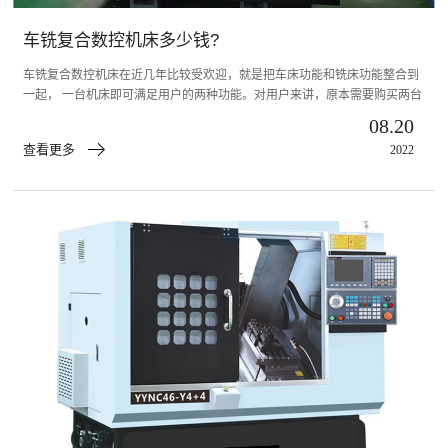
车铣复合数控机床多少钱?
车铣复合数控机床在近几年比较受欢迎，就是把车床功能和铣床功能整合到
一起， 一台机床即可满足用户的两种功能。对用户来讲，原本需要购买两台
车床，而现在只需要买一台即可，费用减少了一半，并且一台车铣复合机床
08.20
所占用空间也小，管理维护也更方便，可谓是一举多得了。如有带Y轴车铣
查看更多
2022
复合和不带Y轴的车铣复合，价格都不一样。那么车铣复合数控机床多少钱?
数控车床厂家带你一起来看看：