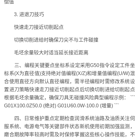
偿值
3. 进退刀技巧
快速走刀接近切削起点
切换切削进给时确保刀尖不与工件碰撞
毛坯余量较大时适当延长接近距离
三、编程关键要点坐标系设定采用G50指令设定工件坐
标系(X为直径值)支持绝对值编程(X/Z)和增量值编程(U/W)混
合使用直径方向默认直径编程，需半径编程时需修改系统设
置进刀策略快速走刀接近切削起点后切换切削进给切削起点
根据毛坯余量确定，确保刀具无碰撞风险典型编程示例： ```
G01X100.0Z50.0 (绝对) G01U60.0W-100.0 (增量) ```
四、日常维护重点定期检查润滑系统油路及油质关注伺
服系统、电源电气等关键部件状态新机使用初期加强监测，
磨合期故障率较高时需及时保修掌握这些核心操作技能，不