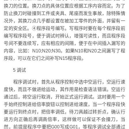
换刀的位置。换刀点的具体位置应根据工序内容而定。为了
防止换刀时碰撞到工件或夹具、尾座而发生事故，除特殊情
况外，其换刀点几乎都设置在被加工零件的外面，并留有一
定的安全区。④程序段号编写。写程序时要在每个程序段前
编写程序段号，便于调试时辨认，增强可读性，而且程序段
号间不要连续写，应有相应的间隔，便于在中间插入漏写的
内容，比如：N10;N20;N30。如果N10和N20之间漏写了程
序段，可以在它们之间补写N15程序段。
5 调试
程序调试时，首先从程序控制中选中空运行，空运行速
度快，而且不做进给运动，其作用是检查语法错误。空运行
通过后，将空运行取消，开始正式运行调试。这时要用一个
手始终控制进给倍率旋钮以控制进给速度，当一个程序段快
要运行到终点时，把倍率调低，待刀具越过转折点，确认行
进方向正确后再调高倍率，这样做可以保证不会撞刀，当
然，前提是程序中要把G00写成G01，等程序调试全部通过