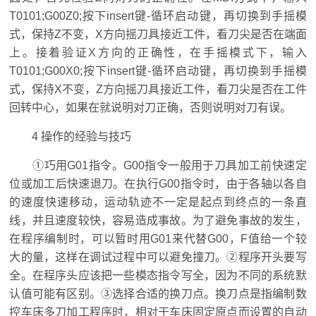
T0101;G00Z0;按下insert键-循环启动键，再切换到手摇模
式，保持Z不变，X方向摇刀具接近工件，看刀尖是否在端面
上。接着验证X方向的正确性，在手摇模式下，输入
T0101;G00X0;按下insert键-循环启动键，再切换到手摇模
式，保持X不变，Z方向摇刀具接近工件，看刀尖是否在工件
回转中心，如果在就说明对刀正确，否则说明对刀有误。
4 操作的经验与技巧
①巧用G01指令。G00指令一般用于刀具加工前快速定
位或加工后快速退刀。在执行G00指令时，由于各轴以各自
的速度快速移动，运动轨迹不一定是起点到终点的一条直
线，并且速度较快，容易造成事故。为了避免事故的发生，
在程序编制时，可以暂时用G01来代替G00，F值给一个较
大的量，这样在调试过程中可以避免撞刀。②程序开头要写
全。在程序头应该把一些模态指令写全，因为不同的系统默
认值可能有区别。③选择合适的换刀点。换刀点是指编制数
控车床多刀加工程序时，相对于车床固定原点而设置的自动