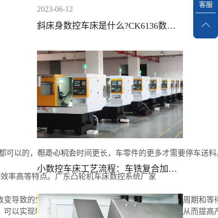
客服
2023-06-12
斜床身数控车床是什么?CK6136数控
车床常见故障因素与解决计划方案?
2025-10-27
两者都可以的，但走心机会时间更长，车零件的更多才需要停车送
小数控车床工艺流程：车铣复合加工
产效率高等特点。
广东凸轮机车床数控系统厂家
实战案例分享
改变导致的生产辅助时间，同时也减少了工装卡具制造周期和等
，可以实现制造过程关键数据的在位检测和精度控制，从而提高