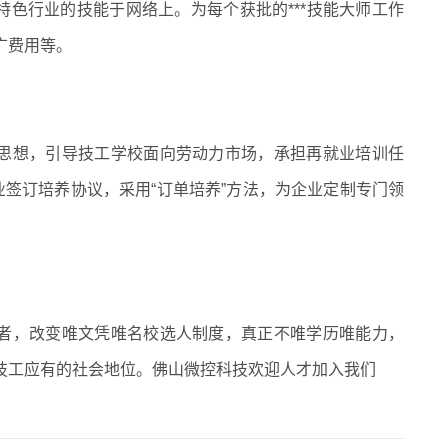
特色行业的技能于网络上。为每个获批的***技能大师工作
广费用等。
的思想，引导技工学校面向劳动力市场，承担再就业培训任
业签订培养协议，采用“订单培养”方法，为企业定制专门领
动者，改变唯文凭唯名校选人制度，真正不唯学历唯能力，
技工应有的社会地位。佛山微控科技欢迎人才加入我们