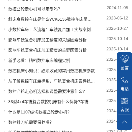
2024-11-05
数控凸轮走心机可以定制吗?
2023-06-12
斜床身数控车床是什么?CK6136数控车床常见故障因素与解决计划方案?
2025-10-27
小数控车床工艺流程：车铣复合加工实战案例分享
2025-10-14
影响车铣复合机床加工精度的关键因素分析
2025-10-14
影响车铣复合机床加工精度的关键因素分析
2025-10-09
新手必看：精密数控车床编程实例
留言
2025-09-12
数控机床小知识：必须收藏的常用数控机床参数
2025-05-28
从了解数控车床坐标系，车铣复合机床圆棒铣成方料的办法
电话
2025-05-21
数控凸轮走心机选择和调整需要注意什么?
2025-02-14
36型4+4车铣复合数控机床有什么优势?车铣复合机床哪家好?
客服
2024-10-16
什么是1107纵切数控凸轮走心机?
2024-07-12
数控排刀机需要保养吗？
2024-03-21