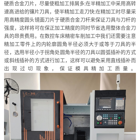
硬质合金刀片，尽量使粗加工排屑多;在半精加工中采用高转
速高进给的镶片刀具，使半精加工走刀快;在精加工时尽量采
用高精度圆头镜面刀片于硬质合金刀杆来保证刀具与刀杆的
强度，这样将可在保正加工精度的同时节省选用整体合金刀
具的昂贵费用。在数控车床精密车削加工中我们还需要注意
精加工零件上的内轮廓圆角半径必须大于或等于刀具的半
径，选用半径小于拐角处圆角半径的刀具以圆弧插补的方式
或斜线插补的方式进行加工，这样可以避免采用直线插补而
出现过切现象，保证模具精加工质量。