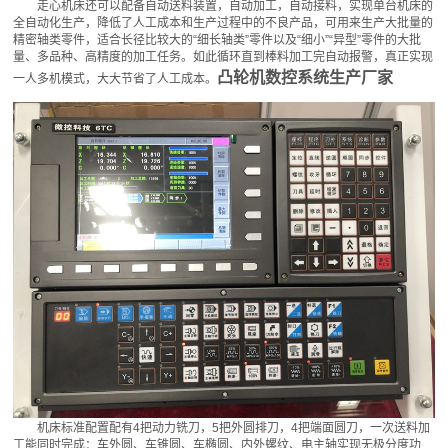
走心机床还可以配备自动送料装置，自动加工，自动接料，实现单台机床的
全自动化生产，降低了人工成本和生产过程中的不良产品，可用来生产大批量的
精密轴类零件，适合长径比较大的“细长轴类”零件以及“细小”“异型”零件的大批
量、多品种、高精度的加工任务。如此循环直到棒料加工完自动报警，真正实现
凸轮机数控系统生产厂家
一人多机模式，大大节省了人工成本。
机床标准配置配有4把动力铣刀，5把外圆排刀，4把端面圆刀，一次送料加
工能同时完成：车外圆、车锥圆、车椭圆、内外螺纹、电主轴实现无极分度功