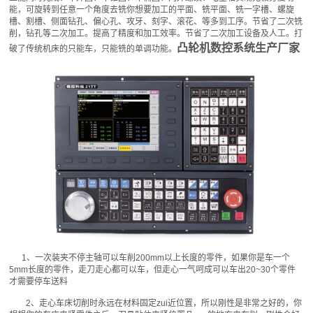
能，可旋转到任意一个角度去铣你想要加工的平面、铣平面、铣一字槽、螺旋
槽、割槽、侧面钻孔、偏心孔、攻牙、刻字、滚花、等多到工序。节省了二次铣
削，钻孔等二次加工。提高了精度和加工效率。节省了二次加工设备及人工。打
凸轮机数控系统生产厂家
破了传统机床的只能车，只能铣的单调功能。
1、一次装夹不停主轴可以车削200mm以上长度的零件，如果你是车一个
5mm长度的零件，走刀走心都可以车，但走心一气呵成可以车出20~30个零件
才需要停车送料
2、走心车床切削时永远在材料固定zui近位置，所以刚性是非常之好的，你