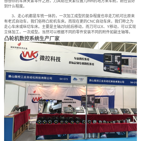
想想你的车床夹紧零件之后，刀具贴住夹紧位置几mm的地方来车削，刚性会好
到什么程度。
3、走心机都是车铣一体的，一次加工成型的复杂程度也非走刀机可比原来
有老式自动车，我们俗称凸轮机车床。而现在更的CNC自动车床，我们称之为
走心车床或纵切车床。主要是主轴Z向前后移动，而刀可以X、Y移动，可以实现
立体加工，一次成型。当然可以根据不同的零件安装不同的附件如副主轴等。
凸轮机数控系统生产厂家