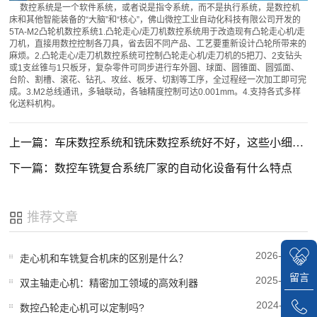
数控系统是一个软件系统，或者说是指令系统，而不是执行系统，是数控机
床和其他智能装备的“大脑”和“核心”，佛山微控工业自动化科技有限公司开发的
5TA-M2凸轮机数控系统1.凸轮走心/走刀机数控系统用于改造现有凸轮走心机/走
刀机，直接用数控控制各刀具，省去因不同产品、工艺要重新设计凸轮所带来的
麻烦。2.凸轮走心/走刀机数控系统可控制凸轮走心机/走刀机的5把刀、2支钻头
或1支丝锥与1只板牙，复杂零件可同步进行车外圆、球面、圆锥面、圆弧面、
台阶、割槽、滚花、钻孔、攻丝、板牙、切割等工序，全过程经一次加工即可完
成。3.M2总线通讯，多轴联动，各轴精度控制可达0.001mm。4.支持各式多样
化送料机构。
上一篇：车床数控系统和铣床数控系统好不好，这些小细节你注意了吗
下一篇：数控车铣复合系统厂家的自动化设备有什么特点
推荐文章
2026-08-03
走心机和车铣复合机床的区别是什么？
留言
2025-08-09
双主轴走心机：精密加工领域的高效利器
2024-11-05
数控凸轮走心机可以定制吗?