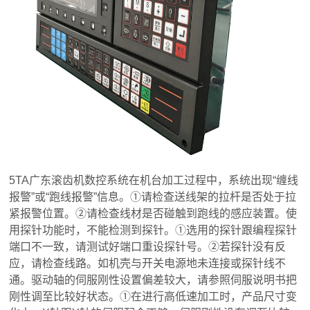
5TA广东滚齿机数控系统在机台加工过程中，系统出现“缠线
报警”或“跑线报警”信息。①请检查送线架的拉杆是否处于拉
紧报警位置。②请检查线材是否碰触到跑线的感应装置。使
用探针功能时，不能检测到探针。①选用的探针跟编程探针
端口不一致，请测试好端口重设探针号。②若探针没有反
应，请检查线路。如机壳与开关电源地未连接或探针线不
通。驱动轴的伺服刚性设置偏差较大，请参照伺服说明书把
刚性调至比较好状态。①在进行高低速加工时，产品尺寸变